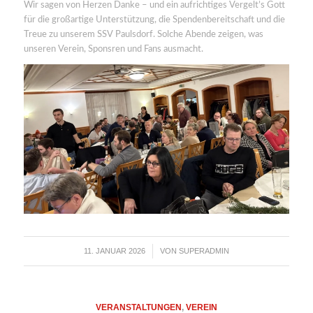
Wir sagen von Herzen Danke – und ein aufrichtiges Vergelt’s Gott
für die großartige Unterstützung, die Spendenbereitschaft und die
Treue zu unserem SSV Paulsdorf. Solche Abende zeigen, was
unseren Verein, Sponsren und Fans ausmacht.
11. JANUAR 2026
VON
SUPERADMIN
/
VERANSTALTUNGEN
,
VEREIN