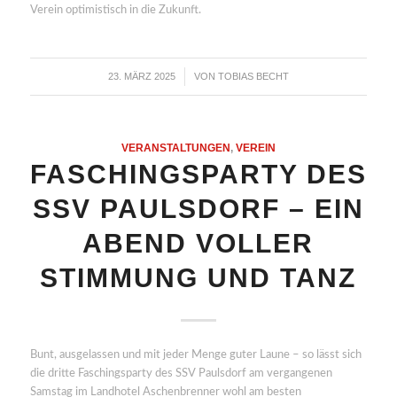
Verein optimistisch in die Zukunft.
23. MÄRZ 2025
VON
TOBIAS BECHT
/
VERANSTALTUNGEN
,
VEREIN
FASCHINGSPARTY DES
SSV PAULSDORF – EIN
ABEND VOLLER
STIMMUNG UND TANZ
Bunt, ausgelassen und mit jeder Menge guter Laune – so lässt sich
die dritte Faschingsparty des SSV Paulsdorf am vergangenen
Samstag im Landhotel Aschenbrenner wohl am besten