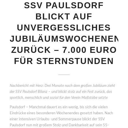
SSV PAULSDORF
BLICKT AUF
UNVERGESSLICHES
JUBILÄUMSWOCHENEND
ZURÜCK – 7.000 EURO
FÜR STERNSTUNDEN
Nachbericht mit Herz: Drei Monate nach dem großen Jubiläum zieht
der SSV Paulsdorf Bilanz – und blickt stolz auf ein Fest zurück, das
sportlich, menschlich und sozial für den Verein Maßstäbe setzte
Paulsdorf – Manchmal dauert es ein wenig, bis sich die vielen
Eindrücke eines besonderen Wochenendes gesetzt haben. Nach
einer intensiven Urlaubs- und Sommerpause blickt der SSV
Paulsdorf nun mit großem Stolz und Dankbarkeit auf sein 55-