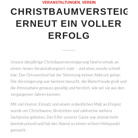
VERANSTALTUNGEN
,
VEREIN
CHRISTBAUMVERSTEIG
ERNEUT EIN VOLLER
ERFOLG
Unsere diesjährige Christbaumversteigerung fand erstmals an
einem neuen Veranstaltungsort statt – und eines wurde schnell
klar: Der Ortswechsel hat der Stimmung keinen Abbruch getan.
Die Versteigerung war bestens besucht, die Bieterfreude groß und
die Atmosphäre genauso gesellig und herzlich, wie wir sie aus den
vergangenen Jahren kennen.
Mit viel Humor, Einsatz und einem ordentlichen Maß an Ehrgeiz
wurde um Christbäume, Brotzeiten und zahlreiche weitere
Sachpreise geboten. Der Eifer unserer Gäste war einmal mehr
beeindruckend und hat den Abend zu einem echten Höhepunkt
gemacht.