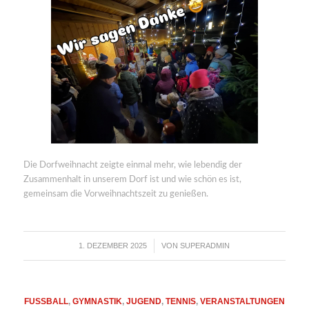
Die Dorfweihnacht zeigte einmal mehr, wie lebendig der
Zusammenhalt in unserem Dorf ist und wie schön es ist,
gemeinsam die Vorweihnachtszeit zu genießen.
1. DEZEMBER 2025
VON
SUPERADMIN
/
FUSSBALL
,
GYMNASTIK
,
JUGEND
,
TENNIS
,
VERANSTALTUNGEN