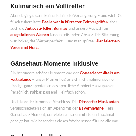
Kulinarisch ein Volltreffer
Abends ging’s dann kulinarisch in die Verlängerung – und wie! Die
frisch zubereitete
Paella war in kürzester Zeit vergriffen
, aber
auch die
Antipasti-Teller
,
Burritos
und unsere Auswahl an
ausgefallenen Weinen
fanden reißenden Absatz. Die Stimmung
war locker, das Wetter perfekt – und man spürte:
Hier feiert ein
Verein mit Herz.
Gänsehaut-Momente inklusive
Ein besonders schöner Moment war der
Gottesdienst direkt am
Festgelände
– unser Pfarrer ließ es sich nicht nehmen, seine
Predigt ganz spontan an das sportliche Ambiente anzupassen.
Persönlich, nahbar, passend – einfach schön.
Und dann: der krönende Abschluss. Die
Dirndorfer Musikanten
verabschiedeten sich am Abend mit der
Bayernhymne
– ein
Gänsehaut-Moment, der viele zu Tränen rührte und nochmal
gezeigt hat, wie besonders dieses Wochenende für uns alle war.