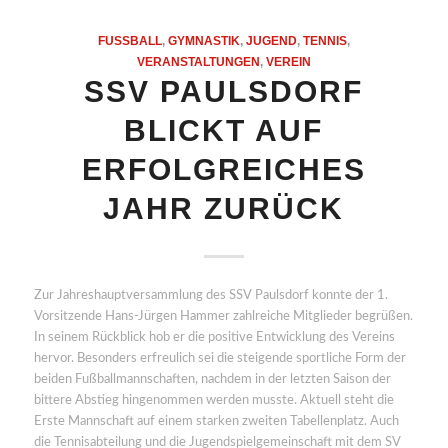
FUSSBALL
,
GYMNASTIK
,
JUGEND
,
TENNIS
,
VERANSTALTUNGEN
,
VEREIN
SSV PAULSDORF
BLICKT AUF
ERFOLGREICHES
JAHR ZURÜCK
Zur Jahreshauptversammlung des SSV Paulsdorf konnte der 1.
Vorsitzende Hans-Jürgen Hammer zahlreiche Mitglieder begrüßen.
In seinem Rückblick hob er die positive Entwicklung des Vereins
hervor. Besonders erfreulich sei die steigende sportliche Form der
beiden Fußballmannschaften, nachdem in der letzten Saison der
bittere Abstieg hingenommen werden musste. Aktuell steht die
Erste Mannschaft auf einem starken zweiten Tabellenplatz. Auch
die Tennisabteilung und die Jugendspielgemeinschaft mit dem SV