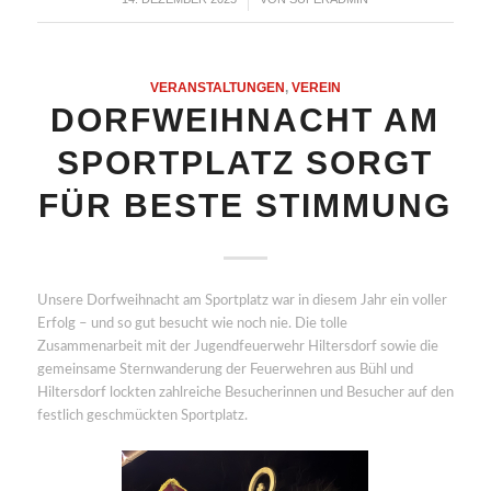
VERANSTALTUNGEN
,
VEREIN
DORFWEIHNACHT AM
SPORTPLATZ SORGT
FÜR BESTE STIMMUNG
Unsere Dorfweihnacht am Sportplatz war in diesem Jahr ein voller
Erfolg – und so gut besucht wie noch nie. Die tolle
Zusammenarbeit mit der Jugendfeuerwehr Hiltersdorf sowie die
gemeinsame Sternwanderung der Feuerwehren aus Bühl und
Hiltersdorf lockten zahlreiche Besucherinnen und Besucher auf den
festlich geschmückten Sportplatz.