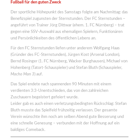
Fußball für den guten Zweck
Der sportliche Höhepunkt des Samstags folgte am Nachmittag: das
Benefizspiel zugunsten der Sternstunden. Der FC Sternstunden –
angeführt von Trainer Jörg Dittwar (ehem. 1. FC Nürnberg) – trat
gegen eine SSV-Auswahl aus ehemaligen Spielern, Funktionären
und Persönlichkeiten des öffentlichen Lebens an.
Für den FC Sternstunden liefen unter anderem Wolfgang Haas
(Gründer des FC-Sternstunden), Jürgen Kost (Arsenal London),
Bernd Rosinger (1. FC Nürnberg, Wacker Burghausen), Michael von
Hohenberg (Tatort-Schauspieler) und Stefan Bluth (Schauspieler,
Macho Man 3
) auf.
Das Spiel endete nach spannenden 90 Minuten mit einem
verdienten 3:3-Unentschieden, das von den zahlreichen
Zuschauern begeistert gefeiert wurde.
Leider gab es auch einen verletzungsbedingten Rückschlag: Stefan
Bluth musste das Spielfeld frühzeitig verlassen. Der gesamte
Verein wünschte ihm noch am selben Abend gute Besserung und
eine schnelle Genesung – verbunden mit der Hoffnung auf ein
baldiges Comeback.