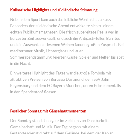
Kulinarische Highlights und südländische Stimmung
Neben dem Sport kam auch das leibliche Wohl nicht zu kurz.
Besonders der südländische Abend entwickelte sich zu einem
echten Publikumsmagneten. Die frisch zubereitete Paella war in
kürzester Zeit ausverkauft, und auch die Antipasti-Teller, Burritos
und die Auswahl an erlesenen Weinen fanden großen Zuspruch. Bei
mediterraner Musik, Lichterglanz und lauer
Sommerabendstimmung feierten Gäste, Spieler und Helfer bis spät
in die Nacht.
Ein weiteres Highlight des Tages war die große Tombola mit
attraktiven Preisen von Borussia Dortmund, dem SSV Jahn
Regensburg und dem FC Bayern München, deren Erlöse ebenfalls
in den Spendentopf flossen.
Festlicher Sonntag mit Gänsehautmomenten
Der Sonntag stand dann ganz im Zeichen von Dankbarkeit,
Gemeinschaft und Musik. Der Tag begann mit einem
Festgottesdienst direkt auf dem Gelände, bei dem der Kaplan