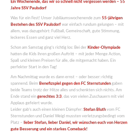
Ein Wochenende, das wir so schnell nicht vergessen werden – 55
Jahre SSV Paulsdorf
Was für ein Fest! Unser Jubiläumswochenende zum
55-jährigen
Bestehen des SSV Paulsdorf
war einfach rundum gelungen – mit
allem, was dazugehört: Fußball, Gemeinschaft, gute Stimmung,
leckeres Essen und ganz viel Herz.
Schon am Samstag ging’s richtig los: Bei der
Kinder-Olympiade
hatten die Kids ihren großen Auftritt – mit jeder Menge Action,
Spaß und kleinen Preisen für alle, die mitgemacht haben. Ein
perfekter Start in den Tag!
Am Nachmittag wurde es dann ernst – oder besser: richtig
spannend. Beim
Benefizspiel gegen den FC Sternstunden
gaben
beide Teams trotz der Hitze alles und schenkten sich nichts. Am
Ende stand ein
gerechtes 3:3
, das von vielen Zuschauern mit viel
Applaus gefeiert wurde.
Leider gab’s auch einen kleinen Dämpfer:
Stefan Bluth
vom FC
Sternstunden und Daniel Weigl mussten verletzungsbedingt vom
Platz –
lieber Stefan, lieber Daniel, wir wünschen euch von Herzen
gute Besserung und ein starkes Comeback!