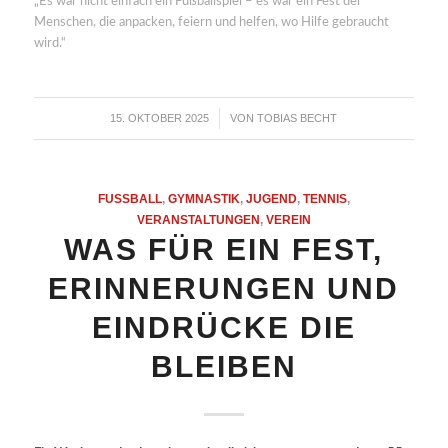
„Es war nicht einfach ein Fußballspiel – es war ein Fest der
Menschen, die anpacken, feiern und helfen, wo Hilfe gebraucht
wird.“
15. OKTOBER 2025
VON
TOBIAS BECHT
/
FUSSBALL
,
GYMNASTIK
,
JUGEND
,
TENNIS
,
VERANSTALTUNGEN
,
VEREIN
WAS FÜR EIN FEST,
ERINNERUNGEN UND
EINDRÜCKE DIE
BLEIBEN