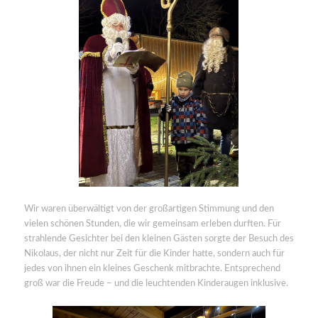
Wir waren überwältigt von der großartigen Stimmung und den
vielen schönen Stunden, die wir gemeinsam erleben durften. Für
strahlende Gesichter bei den kleinen Gästen sorgte der Besuch des
Nikolaus, der nicht nur Zeit für die Kinder hatte, sondern auch für
jedes von ihnen ein kleines Geschenk mitbrachte. Entsprechend
groß war die Freude – und die leuchtenden Kinderaugen inklusive.