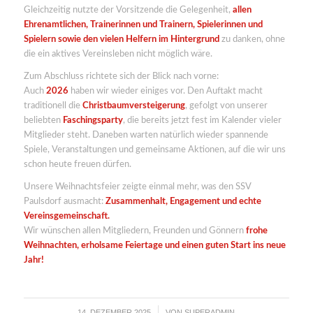
Gleichzeitig nutzte der Vorsitzende die Gelegenheit,
allen
Ehrenamtlichen, Trainerinnen und Trainern, Spielerinnen und
Spielern sowie den vielen Helfern im Hintergrund
zu danken, ohne
die ein aktives Vereinsleben nicht möglich wäre.
Zum Abschluss richtete sich der Blick nach vorne:
Auch
2026
haben wir wieder einiges vor. Den Auftakt macht
traditionell die
Christbaumversteigerung
, gefolgt von unserer
beliebten
Faschingsparty
, die bereits jetzt fest im Kalender vieler
Mitglieder steht. Daneben warten natürlich wieder spannende
Spiele, Veranstaltungen und gemeinsame Aktionen, auf die wir uns
schon heute freuen dürfen.
Unsere Weihnachtsfeier zeigte einmal mehr, was den SSV
Paulsdorf ausmacht:
Zusammenhalt, Engagement und echte
Vereinsgemeinschaft.
Wir wünschen allen Mitgliedern, Freunden und Gönnern
frohe
Weihnachten, erholsame Feiertage und einen guten Start ins neue
Jahr!
14. DEZEMBER 2025
VON
SUPERADMIN
/