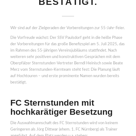
BESTÄTIGT.
Wir sind auf der Zielgeraden der Vorbereitungen zur 55-Jahr-Feier.
Die Vorfreude wächst: Der SSV Paulsdorf geht in die heiße Phase
der Vorbereitungen für das große Benefizspiel am 5. Juli 2025, das
im Rahmen des 55-jährigen Vereinsjubiläums stattfindet. Nach
weiteren sehr positiven und konstruktiven Gesprächen mit dem
Oberpfälzer Sternstunden-Vertreter Berndl Heinisch sowie Beate
Merz vom Sternstunden-Kernteam steht fest: Die Planung läuft
auf Hochtouren – und erste prominente Namen wurden bereits
bestätigt.
FC Sternstunden mit
hochkarätiger Besetzung
Die Auswahlmannschaft des FC Sternstunden wird von keinem
Geringeren als Jörg Dittwar (ehem. 1. FC Nürnberg) als Trainer
angeführt. Auf dem Platz werden u.a. stehen: