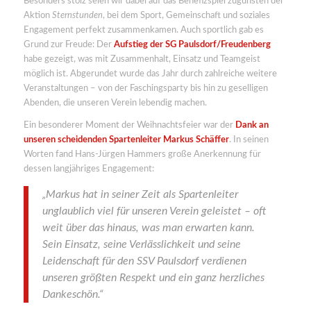
Besonders stolz seien wir dabei auf das Benefizspiel zugunsten der
Aktion
Sternstunden
, bei dem Sport, Gemeinschaft und soziales
Engagement perfekt zusammenkamen. Auch sportlich gab es
Grund zur Freude: Der
Aufstieg der SG Paulsdorf/Freudenberg
habe gezeigt, was mit Zusammenhalt, Einsatz und Teamgeist
möglich ist. Abgerundet wurde das Jahr durch zahlreiche weitere
Veranstaltungen – von der Faschingsparty bis hin zu geselligen
Abenden, die unseren Verein lebendig machen.
Ein besonderer Moment der Weihnachtsfeier war der
Dank an
unseren scheidenden Spartenleiter Markus Schäffer
. In seinen
Worten fand Hans-Jürgen Hammers große Anerkennung für
dessen langjähriges Engagement:
„Markus hat in seiner Zeit als Spartenleiter
unglaublich viel für unseren Verein geleistet – oft
weit über das hinaus, was man erwarten kann.
Sein Einsatz, seine Verlässlichkeit und seine
Leidenschaft für den SSV Paulsdorf verdienen
unseren größten Respekt und ein ganz herzliches
Dankeschön.“