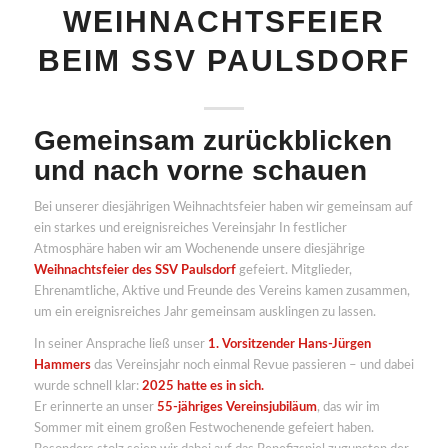
WEIHNACHTSFEIER
BEIM SSV PAULSDORF
Gemeinsam zurückblicken
und nach vorne schauen
Bei unserer diesjährigen Weihnachtsfeier haben wir gemeinsam auf
ein starkes und ereignisreiches Vereinsjahr In festlicher
Atmosphäre haben wir am Wochenende unsere diesjährige
Weihnachtsfeier des SSV Paulsdorf
gefeiert. Mitglieder,
Ehrenamtliche, Aktive und Freunde des Vereins kamen zusammen,
um ein ereignisreiches Jahr gemeinsam ausklingen zu lassen.
In seiner Ansprache ließ unser
1. Vorsitzender Hans-Jürgen
Hammers
das Vereinsjahr noch einmal Revue passieren – und dabei
wurde schnell klar:
2025 hatte es in sich.
Er erinnerte an unser
55-jähriges Vereinsjubiläum
, das wir im
Sommer mit einem großen Festwochenende gefeiert haben.