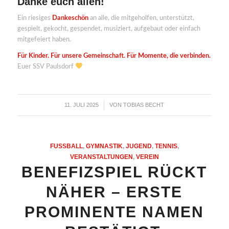
Danke euch allen!
Ein riesiges
Dankeschön
an alle, die mitgeholfen, unterstützt,
gespielt, gekocht, gespendet, musiziert, aufgebaut oder einfach
mitgefeiert haben.
Für Kinder. Für unsere Gemeinschaft. Für Momente, die verbinden.
Euer SSV Paulsdorf
11. JULI 2025
VON
TOBIAS BECHT
/
FUSSBALL
,
GYMNASTIK
,
JUGEND
,
TENNIS
,
VERANSTALTUNGEN
,
VEREIN
BENEFIZSPIEL RÜCKT
NÄHER – ERSTE
PROMINENTE NAMEN