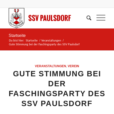
Startseite
Du bist hier:
Startseite
/
Veranstaltungen
/
Gute Stimmung bei der Faschingsparty des SSV Paulsdorf
VERANSTALTUNGEN
,
VEREIN
GUTE STIMMUNG BEI
DER
FASCHINGSPARTY DES
SSV PAULSDORF