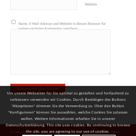
Website
Name, E-Mail-Adresse und Website in diesem Browser für
meinen nächsten Kommentar speichern.
Um unsere Webseiten für Sie optimal zu gestalten und fortlaufend zu
verbessern verwenden wir Cookies. Durch Bestätigen des Buttons
"Akzeptieren" stimmen Sie der Verwendung zu. Über den Button
"Konfigurieren" können Sie auswählen, welche Cookies Sie zulassen
wollen. Weitere Informationen erhalten Sie in unserer
Datenschutzerklärung. This site uses cookies. By continuing to browse
the site, you are agreeing to our use of cookies.
© Copyright -
SSV Paulsdorf 1970
-
powered by Enfold WordPress Theme