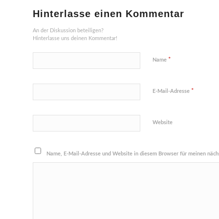
Hinterlasse einen Kommentar
An der Diskussion beteiligen?
Hinterlasse uns deinen Kommentar!
*
Name
*
E-Mail-Adresse
Website
Name, E-Mail-Adresse und Website in diesem Browser für meinen näch