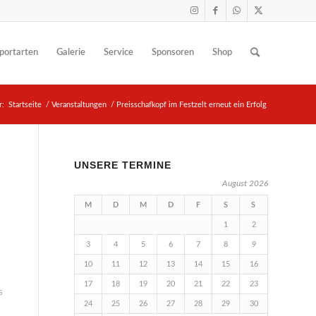
portarten
Galerie
Service
Sponsoren
Shop
r:
Startseite
/
Veranstaltungen
/
Preisschafkopf im Festzelt erneut ein Erfolg
UNSERE TERMINE
August 2026
M
D
M
D
F
S
S
1
2
3
4
5
6
7
8
9
10
11
12
13
14
15
16
17
18
19
20
21
22
23
s
24
25
26
27
28
29
30