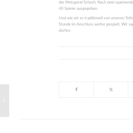
der Metzgerei Schuch. Nach zwei spannende
40 Spieler ausgegeben.
Und wie wir es traditionell von unseren Tei
Stunde im Anschluss weiter gespielt. Wir 
dürfen.
Preisschafkopf am Gründonnerstag ein
voller Erfolg