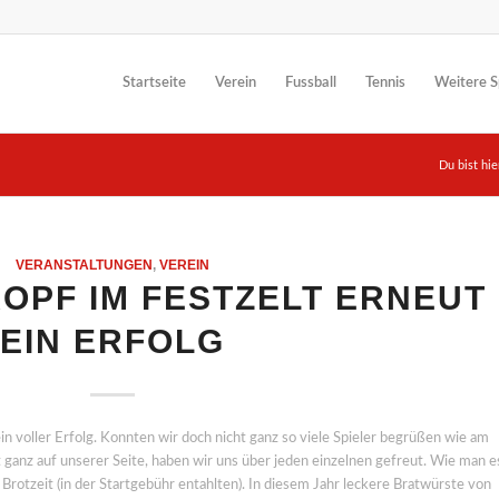
Startseite
Verein
Fussball
Tennis
Weitere S
Du bist hie
VERANSTALTUNGEN
,
VEREIN
OPF IM FESTZELT ERNEUT
EIN ERFOLG
in voller Erfolg. Konnten wir doch nicht ganz so viele Spieler begrüßen wie am
 ganz auf unserer Seite, haben wir uns über jeden einzelnen gefreut. Wie man e
Brotzeit (in der Startgebühr entahlten). In diesem Jahr leckere Bratwürste von