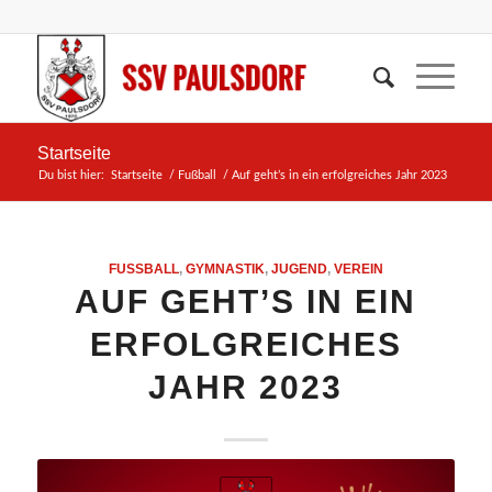
Startseite
Du bist hier:
Startseite
/
Fußball
/
Auf geht’s in ein erfolgreiches Jahr 2023
FUSSBALL
,
GYMNASTIK
,
JUGEND
,
VEREIN
AUF GEHT’S IN EIN
ERFOLGREICHES
JAHR 2023