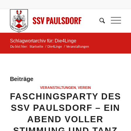
Schlagwortarchiv für: Die4Linge
Du bist hier:
Startseite
/
Die4Linge
/
Veranstaltungen
Beiträge
VERANSTALTUNGEN
,
VEREIN
FASCHINGSPARTY DES
SSV PAULSDORF – EIN
ABEND VOLLER
STIMMUNG UND TANZ