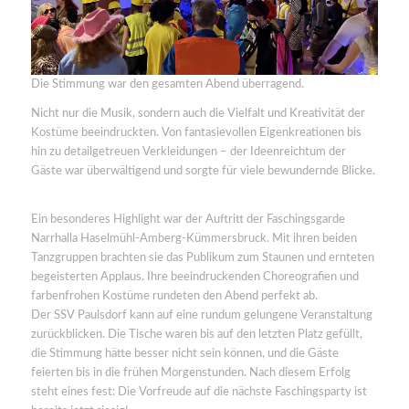
Die Stimmung war den gesamten Abend überragend.
Nicht nur die Musik, sondern auch die Vielfalt und Kreativität der
Kostüme beeindruckten. Von fantasievollen Eigenkreationen bis
hin zu detailgetreuen Verkleidungen – der Ideenreichtum der
Gäste war überwältigend und sorgte für viele bewundernde Blicke.
Ein besonderes Highlight war der Auftritt der Faschingsgarde
Narrhalla Haselmühl-Amberg-Kümmersbruck. Mit ihren beiden
Tanzgruppen brachten sie das Publikum zum Staunen und ernteten
begeisterten Applaus. Ihre beeindruckenden Choreografien und
farbenfrohen Kostüme rundeten den Abend perfekt ab.
Der SSV Paulsdorf kann auf eine rundum gelungene Veranstaltung
zurückblicken. Die Tische waren bis auf den letzten Platz gefüllt,
die Stimmung hätte besser nicht sein können, und die Gäste
feierten bis in die frühen Morgenstunden. Nach diesem Erfolg
steht eines fest: Die Vorfreude auf die nächste Faschingsparty ist