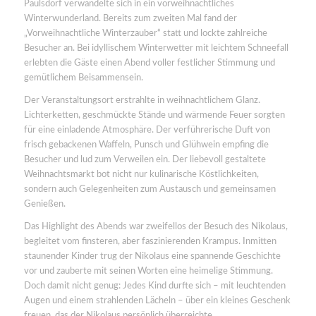
Paulsdorf verwandelte sich in ein vorweihnachtliches
Winterwunderland. Bereits zum zweiten Mal fand der
„Vorweihnachtliche Winterzauber“ statt und lockte zahlreiche
Besucher an. Bei idyllischem Winterwetter mit leichtem Schneefall
erlebten die Gäste einen Abend voller festlicher Stimmung und
gemütlichem Beisammensein.
Der Veranstaltungsort erstrahlte in weihnachtlichem Glanz.
Lichterketten, geschmückte Stände und wärmende Feuer sorgten
für eine einladende Atmosphäre. Der verführerische Duft von
frisch gebackenen Waffeln, Punsch und Glühwein empfing die
Besucher und lud zum Verweilen ein. Der liebevoll gestaltete
Weihnachtsmarkt bot nicht nur kulinarische Köstlichkeiten,
sondern auch Gelegenheiten zum Austausch und gemeinsamen
Genießen.
Das Highlight des Abends war zweifellos der Besuch des Nikolaus,
begleitet vom finsteren, aber faszinierenden Krampus. Inmitten
staunender Kinder trug der Nikolaus eine spannende Geschichte
vor und zauberte mit seinen Worten eine heimelige Stimmung.
Doch damit nicht genug: Jedes Kind durfte sich – mit leuchtenden
Augen und einem strahlenden Lächeln – über ein kleines Geschenk
freuen, das der Nikolaus persönlich überreichte.