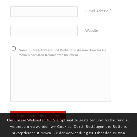
*
E-Mail-Adresse
Website
Name, E-Mail-Adresse und Website in diesem Browser für
meinen nächsten Kommentar speichern.
Um unsere Webseiten für Sie optimal zu gestalten und fortlaufend zu
verbessern verwenden wir Cookies. Durch Bestätigen des Buttons
"Akzeptieren" stimmen Sie der Verwendung zu. Über den Button