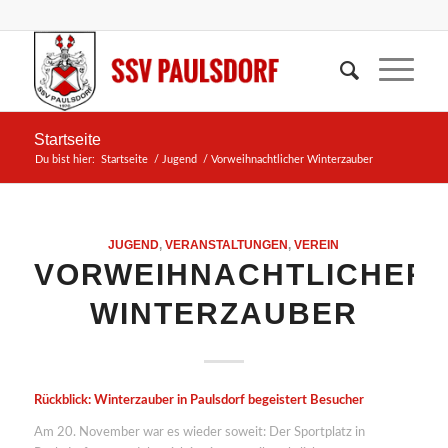
Startseite
Du bist hier:
Startseite
/
Jugend
/
Vorweihnachtlicher Winterzauber
JUGEND
,
VERANSTALTUNGEN
,
VEREIN
VORWEIHNACHTLICHER
WINTERZAUBER
Rückblick: Winterzauber in Paulsdorf begeistert Besucher
Am 20. November war es wieder soweit: Der Sportplatz in