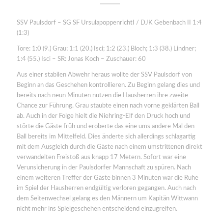
SSV Paulsdorf – SG SF UrsulapoppenrichtI / DJK Gebenbach II 1:4
(1:3)
Tore: 1:0 (9.) Grau; 1:1 (20.) Isci; 1:2 (23.) Bloch; 1:3 (38.) Lindner;
1:4 (55.) Isci – SR: Jonas Koch – Zuschauer: 60
Aus einer stabilen Abwehr heraus wollte der SSV Paulsdorf von
Beginn an das Geschehen kontrollieren. Zu Beginn gelang dies und
bereits nach neun Minuten nutzen die Hausherren ihre zweite
Chance zur Führung. Grau staubte einen nach vorne geklärten Ball
ab. Auch in der Folge hielt die Niehring-Elf den Druck hoch und
störte die Gäste früh und eroberte das eine ums andere Mal den
Ball bereits im Mittelfeld. Dies änderte sich allerdings schlagartig
mit dem Ausgleich durch die Gäste nach einem umstrittenen direkt
verwandelten Freistoß aus knapp 17 Metern. Sofort war eine
Verunsicherung in der Paulsdorfer Mannschaft zu spüren. Nach
einem weiteren Treffer der Gäste binnen 3 Minuten war die Ruhe
im Spiel der Hausherren endgültig verloren gegangen. Auch nach
dem Seitenwechsel gelang es den Männern um Kapitän Wittwann
nicht mehr ins Spielgeschehen entscheidend einzugreifen.