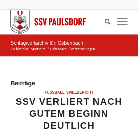
Schlagwortarchiv für: Gebenbach
Du bist hier:
Startseite
/
Gebenbach
/
Veranstaltungen
Beiträge
FUSSBALL
,
SPIELBERICHT
SSV VERLIERT NACH
GUTEM BEGINN
DEUTLICH