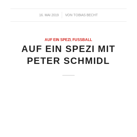
16. MAI 2019
VON
TOBIAS BECHT
/
AUF EIN SPEZI
,
FUSSBALL
AUF EIN SPEZI MIT
PETER SCHMIDL