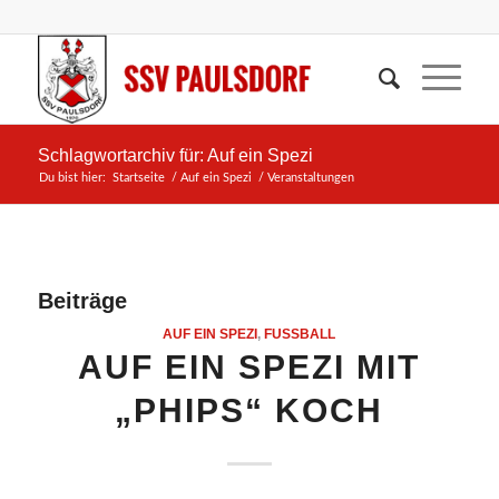
Schlagwortarchiv für: Auf ein Spezi
Du bist hier:
Startseite
/
Auf ein Spezi
/
Veranstaltungen
Beiträge
AUF EIN SPEZI
,
FUSSBALL
AUF EIN SPEZI MIT
„PHIPS“ KOCH