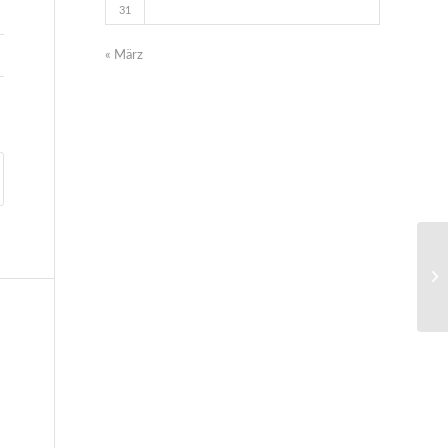
31
« März
We