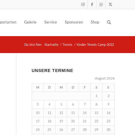
portarten
Galerie
Service
Sponsoren
Shop
Du bist hier:
Startseite
/
Tennis
/
Kinder Tennis Camp 2022
UNSERE TERMINE
August 2026
M
D
M
D
F
S
S
1
2
3
4
5
6
7
8
9
10
11
12
13
14
15
16
17
18
19
20
21
22
23
24
25
26
27
28
29
30