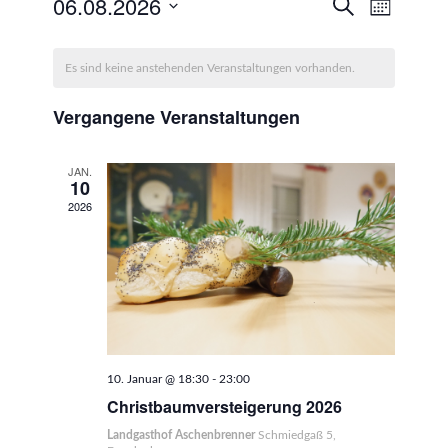
Veransta
06.08.2026
Veranst
Suche
Monat
Ansicht
Suche
Datum
Navigat
Kalender
wählen.
und
Es sind keine anstehenden Veranstaltungen vorhanden.
von
Ansichten
Veranstaltungen
Vergangene Veranstaltungen
Navigati
JAN.
10
2026
10. Januar @ 18:30
-
23:00
Christbaumversteigerung 2026
Landgasthof Aschenbrenner
Schmiedgaß 5,