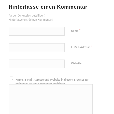
Hinterlasse einen Kommentar
An der Diskussion beteiligen?
Hinterlasse uns deinen Kommentar!
*
Name
*
E-Mail-Adresse
Website
Name, E-Mail-Adresse und Website in diesem Browser für
meinen nächsten Kommentar speichern.