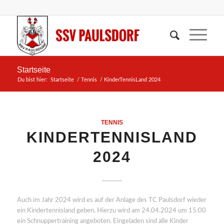
Startseite
Du bist hier:
Startseite
/
Tennis
/
KinderTennisLand 2024
TENNIS
KINDERTENNISLAND
2024
Auch im Jahr 2024 wird es auf der Anlage des TC Paulsdorf wieder
ein Kindertennisland geben. Hierzu wird am 24.04.2024 um 15:00
ein Schnuppertraining angeboten. Eingeladen sind alle Kinder