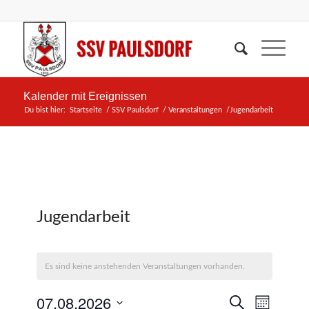
Kalender mit Ereignissen
Du bist hier:
Startseite
/
SSV Paulsdorf
/
Veranstaltungen
/
Jugendarbeit
Jugendarbeit
Es sind keine anstehenden Veranstaltungen vorhanden.
Veransta
07.08.2026
Veranst
Suche
Monat