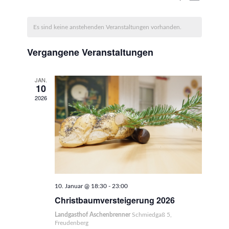
Ansicht
Suche
Datum
Navigat
Kalender
wählen.
und
Es sind keine anstehenden Veranstaltungen vorhanden.
von
Ansichten
Veranstaltungen
Vergangene Veranstaltungen
Navigati
JAN.
10
2026
10. Januar @ 18:30
-
23:00
Christbaumversteigerung 2026
Landgasthof Aschenbrenner
Schmiedgaß 5,
Freudenberg