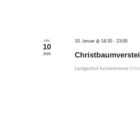
JAN.
10. Januar @ 18:30
-
23:00
10
Christbaumverste
2026
Landgasthof Aschenbrenner
Schm