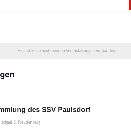
Es sind keine anstehenden Veranstaltungen vorhanden.
ngen
mmlung des SSV Paulsdorf
iedgaß 5, Freudenberg