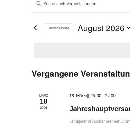
Bitte
Suche
Schlüsselwort
eingeben.
und
Suche
Ansichten,
August 2026
nach
Dieser Monat
Navigation
Veranstaltungen
Datum
Schlüsselwort.
wählen.
Kalender
Vergangene Veranstaltu
von
Veranstaltungen
MÄRZ
18. März @ 19:00
-
22:00
18
Jahreshauptversa
2026
Landgasthof Aschenbrenner
Schm